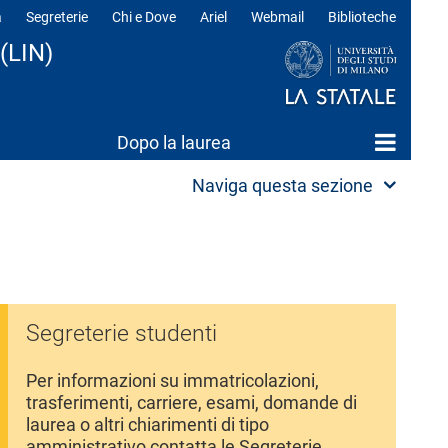
a
Segreterie
Chi e Dove
Ariel
Webmail
Biblioteche
ili
(LIN)
Dopo la laurea
Naviga questa sezione
Segreterie studenti
Per informazioni su immatricolazioni,
trasferimenti, carriere, esami, domande di
laurea o altri chiarimenti di tipo
amministrativo contatta le Segreterie