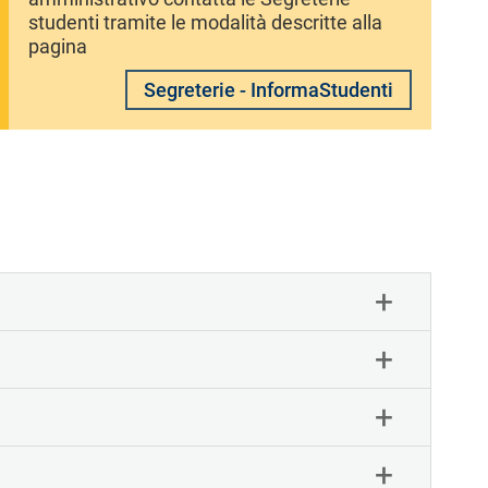
studenti tramite le modalità descritte alla
pagina
Segreterie - InformaStudenti