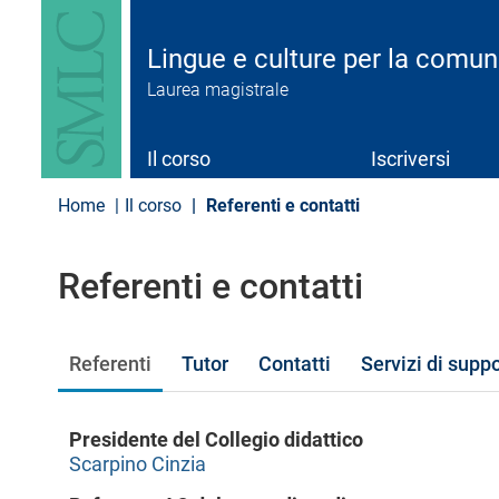
S
a
l
Lingue e culture per la comun
t
Laurea magistrale
a
a
l
c
Il corso
Iscriversi
o
n
Home
Il corso
Referenti e contatti
t
e
n
Referenti e contatti
u
t
o
p
Referenti
Tutor
Contatti
Servizi di supp
r
i
n
c
Presidente del Collegio didattico
i
Scarpino Cinzia
p
a