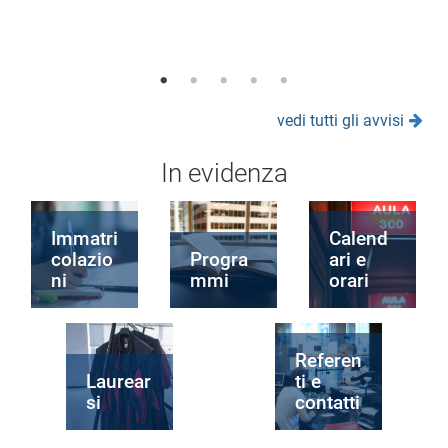
vedi tutti gli avvisi
In evidenza
Immatri
Calend
colazio
Progra
ari e
ni
mmi
orari
Referen
Laurear
ti e
si
contatti