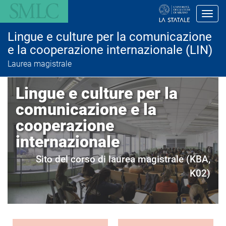
S
a
Toggl
l
t
Lingue e culture per la comunicazione
a
a
e la cooperazione internazionale (LIN)
l
Laurea magistrale
c
o
n
Lingue e culture per la
t
e
comunicazione e la
n
u
cooperazione
t
o
internazionale
p
r
Sito del corso di laurea magistrale (KBA,
i
n
K02)
c
i
p
a
l
e